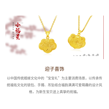
迎子喜饰
景，
以中国传统婚嫁文化中的“宝宝礼”为主要消费场景，以传承传
以及
统福佑文化的锁包、手镯、吊坠结合福韵满满可爱萌趣的设计风
期
心意
格，为新生宝贝送上真挚的祝福。
“
家
婚