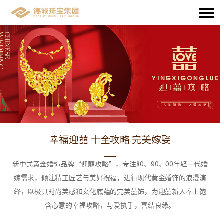
幸福迎囍 十全攻略 完美嫁娶
新中式黄金婚饰品牌“迎囍攻略”，专注80、90、00年轻一代婚
嫁需求，倾注精工匠艺与美好祝福，进行现代黄金婚饰的浪漫演
绎，以极具时尚美感和文化底蕴的完美囍饰，为迎囍新人奉上饱
含心意的幸福攻略，与爱执手，喜结良缘。