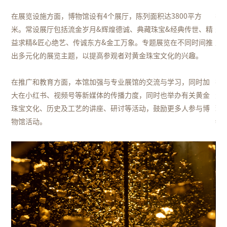
在展览设施方面，博物馆设有4个展厅，陈列面积达3800平方
在
、精
米。常设展厅包括流金岁月&辉煌德诚、典藏珠宝&经典传世、精
米
间推
益求
精&匠心绝艺、传诚东方&金工万象。专题展览在不同时间推
益
出多元化的展览主题，以提高参观者对黄金珠宝文化的兴趣。
出
加
在推广和教育方面，本馆加强与专业展馆的交流与学习，同时加
在
金
大在小红书、视频号等新媒体的传播力度，同时也举办有关黄金
大
博
珠宝文
化、历史及工艺的讲座、研讨等活动，鼓励更多人参与博
珠
物馆活动。
物