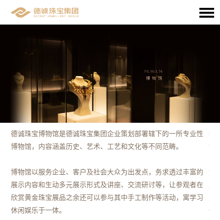
性
德诚珠宝博物馆是德诚珠宝集团企业策划部署辖下的一所专业性
德
博物馆，内容涵盖历史、艺术、工艺和文化等不同范畴。
博
的
博物馆以服务企业、客户及社会大众为出发点，务求透过丰富的
博
在
展示内容和生动多元展示形式及讲座、交流研讨等，让参观者在
展
习
欣
赏黄金珠宝展品之余还可以参与其中手工制作等活动，寓学习
欣
休闲娱乐于一体。
休